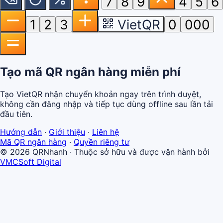
7
8
9
4
5
6
1
2
3
VietQR
0
000
Tạo mã QR ngân hàng miễn phí
Tạo VietQR nhận chuyển khoản ngay trên trình duyệt,
không cần đăng nhập và tiếp tục dùng offline sau lần tải
đầu tiên.
Hướng dẫn
·
Giới thiệu
·
Liên hệ
Mã QR ngân hàng
·
Quyền riêng tư
© 2026 QRNhanh
·
Thuộc sở hữu và được vận hành bởi
VMCSoft Digital