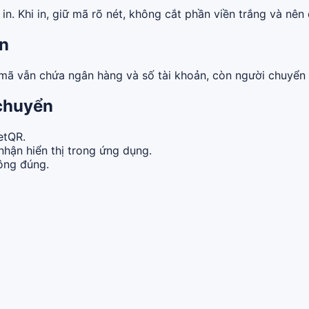
n. Khi in, giữ mã rõ nét, không cắt phần viền trắng và nên 
ền
 mã vẫn chứa ngân hàng và số tài khoản, còn người chuyển 
 chuyển
etQR.
nhận hiển thị trong ứng dụng.
hông đúng.