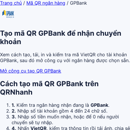
Trang chủ
/
Mã QR ngân hàng
/
GPBank
Tạo mã QR GPBank để nhận chuyển
khoản
Xem cách tạo, tải, in và kiểm tra mã VietQR cho tài khoản
GPBank, sau đó mở công cụ với ngân hàng được chọn sẵn.
Mở công cụ tạo QR GPBank
Cách tạo mã QR GPBank trên
QRNhanh
1.
Kiểm tra ngân hàng nhận đang là
GPBank
.
2.
Nhập số tài khoản gồm 4 đến 24 chữ số.
3.
Nhập số tiền muốn nhận, hoặc để 0 nếu người
chuyển sẽ tự nhập.
4.
Nhấn
VietQR
, kiểm tra thông tin rồi tải ảnh, chia sẻ