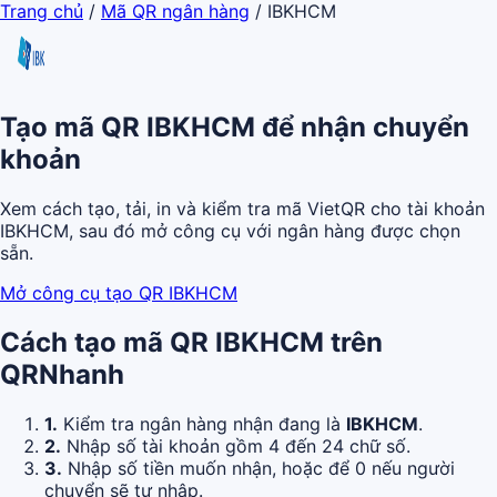
Trang chủ
/
Mã QR ngân hàng
/
IBKHCM
Tạo mã QR IBKHCM để nhận chuyển
khoản
Xem cách tạo, tải, in và kiểm tra mã VietQR cho tài khoản
IBKHCM, sau đó mở công cụ với ngân hàng được chọn
sẵn.
Mở công cụ tạo QR IBKHCM
Cách tạo mã QR IBKHCM trên
QRNhanh
1.
Kiểm tra ngân hàng nhận đang là
IBKHCM
.
2.
Nhập số tài khoản gồm 4 đến 24 chữ số.
3.
Nhập số tiền muốn nhận, hoặc để 0 nếu người
chuyển sẽ tự nhập.