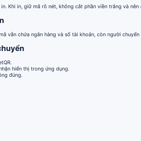
n. Khi in, giữ mã rõ nét, không cắt phần viền trắng và nên 
ền
 mã vẫn chứa ngân hàng và số tài khoản, còn người chuyển 
 chuyển
etQR.
nhận hiển thị trong ứng dụng.
hông đúng.