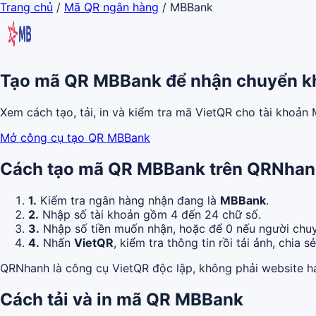
Trang chủ
/
Mã QR ngân hàng
/
MBBank
Tạo mã QR MBBank để nhận chuyển k
Xem cách tạo, tải, in và kiểm tra mã VietQR cho tài khoả
Mở công cụ tạo QR MBBank
Cách tạo mã QR MBBank trên QRNha
1.
Kiểm tra ngân hàng nhận đang là
MBBank
.
2.
Nhập số tài khoản gồm 4 đến 24 chữ số.
3.
Nhập số tiền muốn nhận, hoặc để 0 nếu người chuy
4.
Nhấn
VietQR
, kiểm tra thông tin rồi tải ảnh, chia s
QRNhanh là công cụ VietQR độc lập, không phải website h
Cách tải và in mã QR MBBank