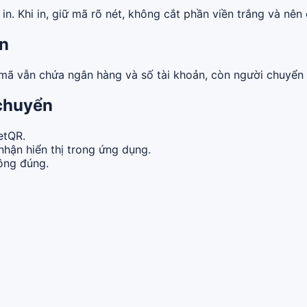
n. Khi in, giữ mã rõ nét, không cắt phần viền trắng và nên 
ền
 mã vẫn chứa ngân hàng và số tài khoản, còn người chuyển 
 chuyển
etQR.
nhận hiển thị trong ứng dụng.
hông đúng.