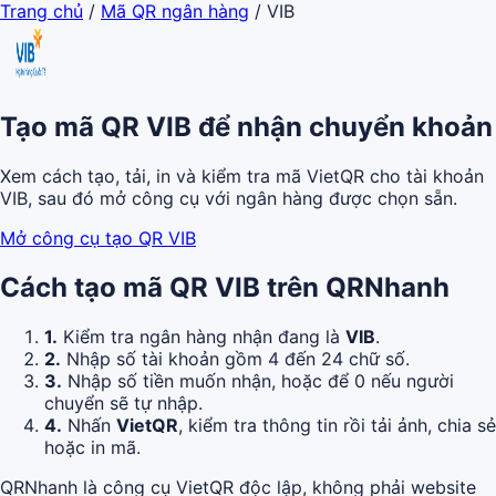
Trang chủ
/
Mã QR ngân hàng
/
VIB
Tạo mã QR VIB để nhận chuyển khoản
Xem cách tạo, tải, in và kiểm tra mã VietQR cho tài khoản
VIB, sau đó mở công cụ với ngân hàng được chọn sẵn.
Mở công cụ tạo QR VIB
Cách tạo mã QR VIB trên QRNhanh
1.
Kiểm tra ngân hàng nhận đang là
VIB
.
2.
Nhập số tài khoản gồm 4 đến 24 chữ số.
3.
Nhập số tiền muốn nhận, hoặc để 0 nếu người
chuyển sẽ tự nhập.
4.
Nhấn
VietQR
, kiểm tra thông tin rồi tải ảnh, chia sẻ
hoặc in mã.
QRNhanh là công cụ VietQR độc lập, không phải website