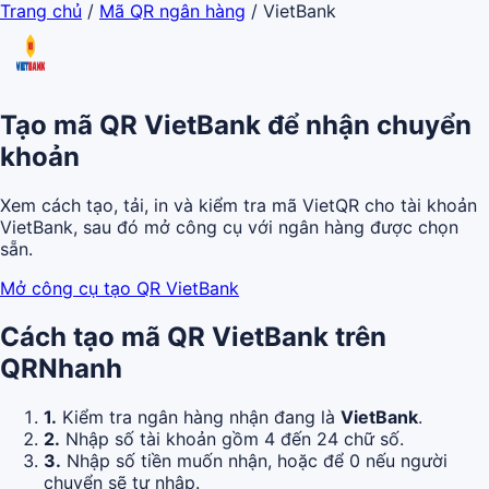
Trang chủ
/
Mã QR ngân hàng
/
VietBank
Tạo mã QR VietBank để nhận chuyển
khoản
Xem cách tạo, tải, in và kiểm tra mã VietQR cho tài khoản
VietBank, sau đó mở công cụ với ngân hàng được chọn
sẵn.
Mở công cụ tạo QR VietBank
Cách tạo mã QR VietBank trên
QRNhanh
1.
Kiểm tra ngân hàng nhận đang là
VietBank
.
2.
Nhập số tài khoản gồm 4 đến 24 chữ số.
3.
Nhập số tiền muốn nhận, hoặc để 0 nếu người
chuyển sẽ tự nhập.