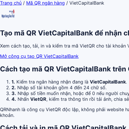
Trang chủ
/
Mã QR ngân hàng
/
VietCapitalBank
Tạo mã QR VietCapitalBank để nhận 
Xem cách tạo, tải, in và kiểm tra mã VietQR cho tài khoản
Mở công cụ tạo QR VietCapitalBank
Cách tạo mã QR VietCapitalBank trê
1.
Kiểm tra ngân hàng nhận đang là
VietCapitalBank
.
2.
Nhập số tài khoản gồm 4 đến 24 chữ số.
3.
Nhập số tiền muốn nhận, hoặc để 0 nếu người chuy
4.
Nhấn
VietQR
, kiểm tra thông tin rồi tải ảnh, chia s
QRNhanh là công cụ VietQR độc lập, không phải website ha
khoản.
Cách tải và in mã QR VietCapitalBank