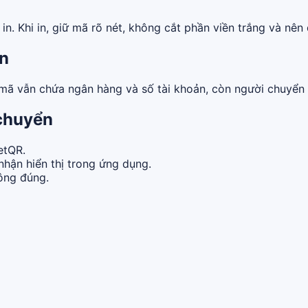
n. Khi in, giữ mã rõ nét, không cắt phần viền trắng và nên 
ền
 mã vẫn chứa ngân hàng và số tài khoản, còn người chuyển 
 chuyển
etQR.
nhận hiển thị trong ứng dụng.
hông đúng.