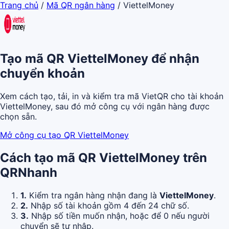
Trang chủ
/
Mã QR ngân hàng
/
ViettelMoney
Tạo mã QR ViettelMoney để nhận
chuyển khoản
Xem cách tạo, tải, in và kiểm tra mã VietQR cho tài khoản
ViettelMoney, sau đó mở công cụ với ngân hàng được
chọn sẵn.
Mở công cụ tạo QR ViettelMoney
Cách tạo mã QR ViettelMoney trên
QRNhanh
1.
Kiểm tra ngân hàng nhận đang là
ViettelMoney
.
2.
Nhập số tài khoản gồm 4 đến 24 chữ số.
3.
Nhập số tiền muốn nhận, hoặc để 0 nếu người
chuyển sẽ tự nhập.